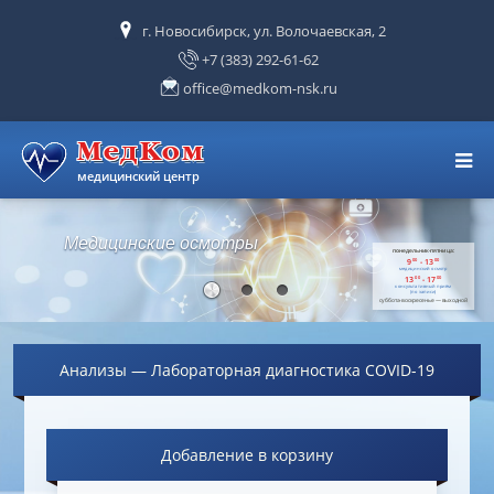
г. Новосибирск, ул. Волочаевская, 2
+7 (383) 292-61-62
office@medkom-nsk.ru
МедКом
медицинский центр
ГЛАВНАЯ
Медицинские осмотры
понедельник-пятница:
9
- 13
00
00
медицинский осмотр
КАТЕГОРИИ УСЛУГ
13
- 17
00
00
консультативный приём
(по записи)
суббота-воскресенье — выходной
КОНТАКТЫ
Анализы — Лабораторная диагностика COVID-19
ВХОД
Оформить заявку
- 0
Добавление в корзину